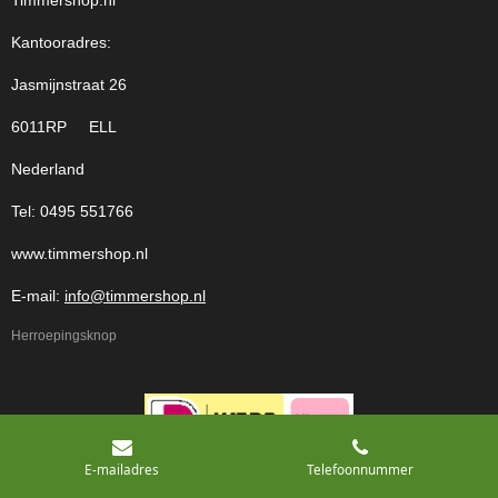
Timmershop.nl
Kantooradres:
Jasmijnstraat 26
6011RP ELL
Nederland
Tel: 0495 551766
www.timmershop.nl
E-mail:
info@timmershop.nl
Herroepingsknop
E-mailadres
Telefoonnummer