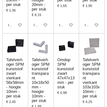
20mm -
hoogte
per stuk
per stuk
per stuk
20mm -
€ 1,65
€ 1,95
per stuk
€ 1,36
€ 8,15
In winkelwagen
In winkelwagen
In winkelwagen
In winkelwage
Tafelverh
Tafelverh
Omdop
Tafelverh
oger SPM
oger SPM
SPM
oger SPM
kunststof
kunststof
kunststof
kunststof
zwart
transpara
zwart
transpara
vierkant
nt
47x47x13
nt
58x58mm
10x18x50
mm - per
vierkant
- hoogte
mm -
stuk
103x103x
10mm -
hoogte
10mm -
€ 0,98
per stuk
10mm -
per stuk
per stuk
€ 2,45
€ 4,25
€ 1,99