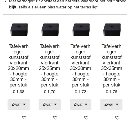
Met verhoger: Er ontstaat een barrière waardoor het hout droog
blijft, zelfs als er een plas water op het terras ligt.
Tafelverh
Tafelverh
Tafelverh
Tafelverh
oger
oger
oger
oger
kunststof
kunststof
kunststof
kunststof
vierkant
vierkant
vierkant
vierkant
20x20mm
25x25mm
30x30mm
35x35mm
- hoogte
- hoogte
- hoogte
- hoogte
30mm -
30mm -
30mm -
30mm -
per stuk
per stuk
per stuk
per stuk
€ 1,68
€ 1,70
€ 1,72
€ 1,76
Bekijk details
Bekijk details
Bekijk details
Bekijk details