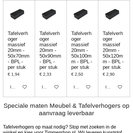
Tafelverh
Tafelverh
Tafelverh
Tafelverh
oger
oger
oger
oger
massief
massief
massief
massief
20mm -
20mm -
20mm -
20mm -
50x70mm
50x90mm
50x100m
50x120m
- BPL -
- BPL -
m - BPL -
m - BPL -
per stuk
per stuk
per stuk
per stuk
€ 1,94
€ 2,33
€ 2,50
€ 2,90
In winkelwagen
In winkelwagen
In winkelwagen
In winkelwage
Speciale maten Meubel & Tafelverhogers op
aanvraag leverbaar
Tafelverhogers op maat nodig? Stop met zoeken in de
winkel en kies voor Timmershop.nl. Wij leveren kunststof