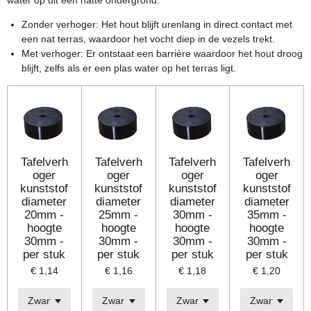
Zonder verhoger: Het hout blijft urenlang in direct contact met
een nat terras, waardoor het vocht diep in de vezels trekt.
Met verhoger: Er ontstaat een barrière waardoor het hout droog
blijft, zelfs als er een plas water op het terras ligt.
Tafelverh
Tafelverh
Tafelverh
Tafelverh
oger
oger
oger
oger
kunststof
kunststof
kunststof
kunststof
diameter
diameter
diameter
diameter
20mm -
25mm -
30mm -
35mm -
hoogte
hoogte
hoogte
hoogte
30mm -
30mm -
30mm -
30mm -
per stuk
per stuk
per stuk
per stuk
€ 1,14
€ 1,16
€ 1,18
€ 1,20