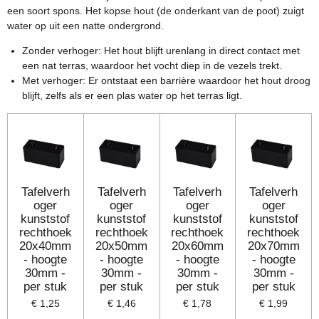
een soort spons. Het kopse hout (de onderkant van de poot) zuigt
water op uit een natte ondergrond.
Zonder verhoger: Het hout blijft urenlang in direct contact met
een nat terras, waardoor het vocht diep in de vezels trekt.
Met verhoger: Er ontstaat een barrière waardoor het hout droog
blijft, zelfs als er een plas water op het terras ligt.
Tafelverh
Tafelverh
Tafelverh
Tafelverh
oger
oger
oger
oger
kunststof
kunststof
kunststof
kunststof
rechthoek
rechthoek
rechthoek
rechthoek
20x40mm
20x50mm
20x60mm
20x70mm
- hoogte
- hoogte
- hoogte
- hoogte
30mm -
30mm -
30mm -
30mm -
per stuk
per stuk
per stuk
per stuk
€ 1,25
€ 1,46
€ 1,78
€ 1,99