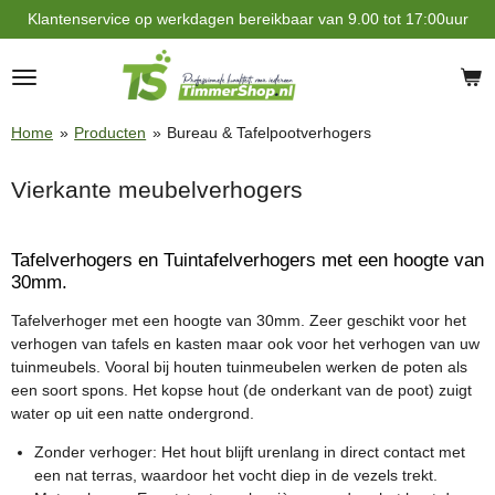
Klantenservice op werkdagen bereikbaar van 9.00 tot 17:00uur
Ga
direct
naar
de
hoofdinhoud
Home
»
Producten
»
Bureau & Tafelpootverhogers
Vierkante meubelverhogers
Tafelverhogers en Tuintafelverhogers met een hoogte van
30mm.
Tafelverhoger met een hoogte van 30mm. Zeer geschikt voor het
verhogen van tafels en kasten maar ook voor het verhogen van uw
tuinmeubels. Vooral bij houten tuinmeubelen werken de poten als
een soort spons. Het kopse hout (de onderkant van de poot) zuigt
water op uit een natte ondergrond.
Zonder verhoger: Het hout blijft urenlang in direct contact met
een nat terras, waardoor het vocht diep in de vezels trekt.