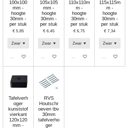
100x100
105x105
110x110m
115x115m
mm -
mm -
m -
m -
hoogte
hoogte
hoogte
hoogte
30mm -
30mm -
30mm -
30mm -
per stuk
per stuk
per stuk
per stuk
€ 5,85
€ 6,45
€ 6,75
€ 7,34
Bekijk details
Bekijk details
Bekijk details
Bekijk details
Tafelverh
RVS
oger
Houtschr
kunststof
oeven tbv
vierkant
30mm
120x120
tafelverho
mm -
ger