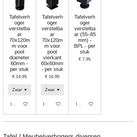
Tafelverh
Tafelverh
Tafelverh
oger
oger
oger
verstelba
verstelba
verstelba
ar
ar
ar (55–85
70x120m
70x120m
mm) -
m voor
m voor
BPL - per
poot
poot
stuk
diameter
vierkant
€ 7,95
60mm -
60x60mm
per stuk
- per stuk
€ 14,95
€ 16,95
In winkelwagen
In winkelwagen
In winkelwagen
Tafel / Meubelverhogers diversen