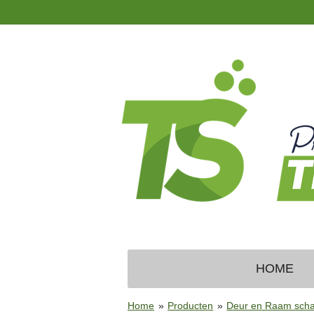
Ga
direct
naar
de
hoofdinhoud
HOME
Home
»
Producten
»
Deur en Raam scha