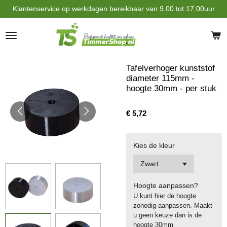
Klantenservice op werkdagen bereikbaar van 9.00 tot 17:00uur
Ga
direct
naar
de
hoofdinhoud
Tafelverhoger kunststof
diameter 115mm -
hoogte 30mm - per stuk
€ 5,72
Kies de kleur
Hoogte aanpassen?
U kunt hier de hoogte
zonodig aanpassen. Maakt
u geen keuze dan is de
hoogte 30mm