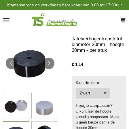
Klantenservice op werkdagen bereikbaar van 9.00 tot 17:00uur
Ga
direct
naar
de
hoofdinhoud
Tafelverhoger kunststof
diameter 20mm - hoogte
30mm - per stuk
€ 1,14
Kies de kleur
Hoogte aanpassen?
U kunt hier de hoogte
zonodig aanpassen. Maakt
u geen keuze dan is de
hoogte 30mm