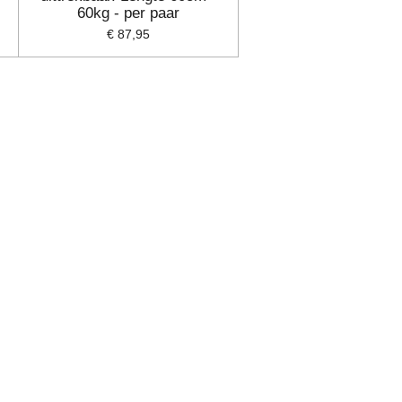
60kg - per paar
€ 87,95