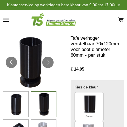
Klantenservice op werkdagen bereikbaar van 9.00 tot 17:00uur
Ga
direct
naar
de
hoofdinhoud
Tafelverhoger
verstelbaar 70x120mm
voor poot diameter
60mm - per stuk
€ 14,95
Kies de kleur
Zwart