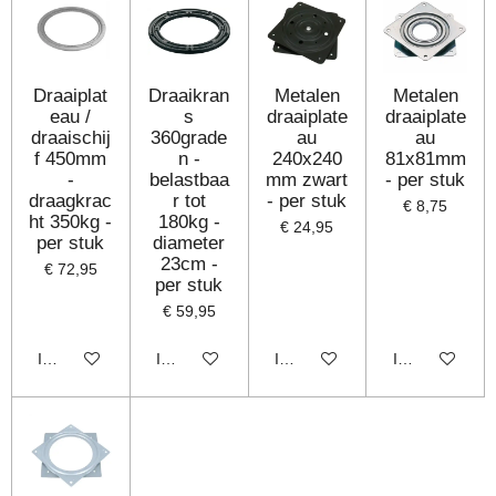
Draaiplat
Draaikran
Metalen
Metalen
eau /
s
draaiplate
draaiplate
draaischij
360grade
au
au
f 450mm
n -
240x240
81x81mm
-
belastbaa
mm zwart
- per stuk
draagkrac
r tot
- per stuk
€ 8,75
ht 350kg -
180kg -
€ 24,95
per stuk
diameter
23cm -
€ 72,95
per stuk
€ 59,95
In winkelwagen
In winkelwagen
In winkelwagen
In winkelwage