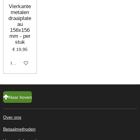
Vierkante
metalen
draaiplate
au
156x156
mm - per
stuk
€ 19,95
In winkelwagen
Naar boven
Over ons
Betaalmethoden