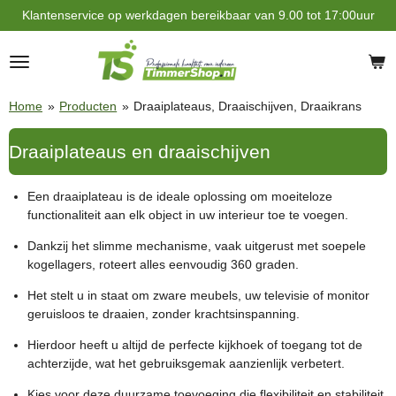
Klantenservice op werkdagen bereikbaar van 9.00 tot 17:00uur
Ga
direct
naar
de
hoofdinhoud
Home
»
Producten
»
Draaiplateaus, Draaischijven, Draaikrans
Draaiplateaus en draaischijven
Een draaiplateau is de ideale oplossing om moeiteloze
functionaliteit aan elk object in uw interieur toe te voegen.
Dankzij het slimme mechanisme, vaak uitgerust met soepele
kogellagers, roteert alles eenvoudig
360 graden
.
Het stelt u in staat om zware meubels, uw televisie of monitor
geruisloos te draaien, zonder krachtsinspanning.
Hierdoor heeft u altijd de perfecte kijkhoek of toegang tot de
achterzijde, wat het gebruiksgemak aanzienlijk verbetert.
Kies voor deze duurzame toevoeging die flexibiliteit en stabiliteit