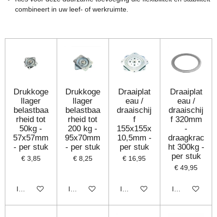
combineert in uw leef- of werkruimte.
Drukkoge
Drukkoge
Draaiplat
Draaiplat
llager
llager
eau /
eau /
belastbaa
belastbaa
draaischij
draaischij
rheid tot
rheid tot
f
f 320mm
50kg -
200 kg -
155x155x
-
57x57mm
95x70mm
10,5mm -
draagkrac
- per stuk
- per stuk
per stuk
ht 300kg -
per stuk
€ 3,85
€ 8,25
€ 16,95
€ 49,95
In winkelwagen
In winkelwagen
In winkelwagen
In winkelwage