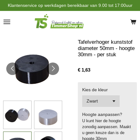
Klantenservice op werkdagen bereikbaar van 9.00 tot 17:00uur
Ga
direct
naar
de
hoofdinhoud
Tafelverhoger kunststof
diameter 50mm - hoogte
30mm - per stuk
€ 1,63
Kies de kleur
Hoogte aanpassen?
U kunt hier de hoogte
zonodig aanpassen. Maakt
u geen keuze dan is de
hoogte 30mm