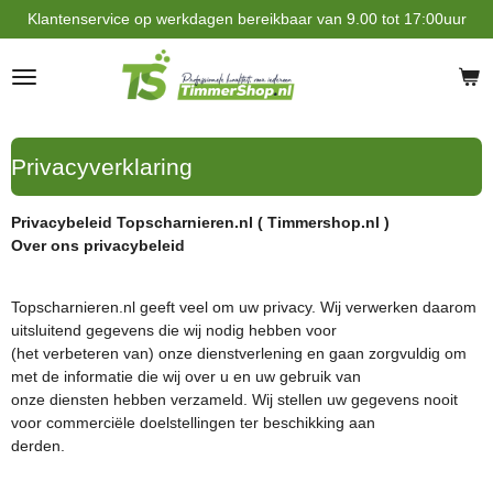
Klantenservice op werkdagen bereikbaar van 9.00 tot 17:00uur
Ga
direct
naar
de
hoofdinhoud
Privacyverklaring
Privacybeleid Topscharnieren.nl ( Timmershop.nl )
Over ons privacybeleid
Topscharnieren.nl geeft veel om uw privacy. Wij verwerken daarom
uitsluitend gegevens die wij nodig hebben voor
(het verbeteren van) onze dienstverlening en gaan zorgvuldig om
met de informatie die wij over u en uw gebruik van
onze diensten hebben verzameld. Wij stellen uw gegevens nooit
voor commerciële doelstellingen ter beschikking aan
derden.