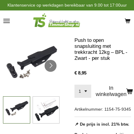
Klantenservice op werkdagen bereikbaar van 9.00 tot 17:00uur
Ga
direct
naar
de
hoofdinhoud
Push to open
snapsluiting met
trekkracht 12kg – BPL -
Zwart - per stuk
€ 8,95
In
winkelwagen
Artikelnummer:
1154-75-9345
📌 De prijs is incl. 21% btw.