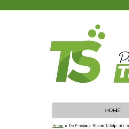
Ga
direct
naar
de
hoofdinhoud
HOME
Home
»
De Flexibele Stalen Tafelpoot om 