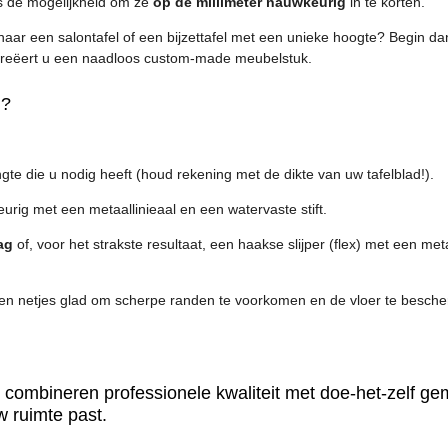
is de mogelijkheid om ze
op de millimeter nauwkeurig
in te korten.
aar een salontafel of een bijzettafel met een unieke hoogte? Begin 
creëert u een naadloos custom-made meubelstuk.
n?
te die u nodig heeft (houd rekening met de dikte van uw tafelblad!).
rig met een metaallinieaal en een watervaste stift.
ag
of, voor het strakste resultaat, een haakse slijper (flex) met een met
den netjes glad om scherpe randen te voorkomen en de vloer te besch
combineren professionele kwaliteit met doe-het-zelf ge
w ruimte past.