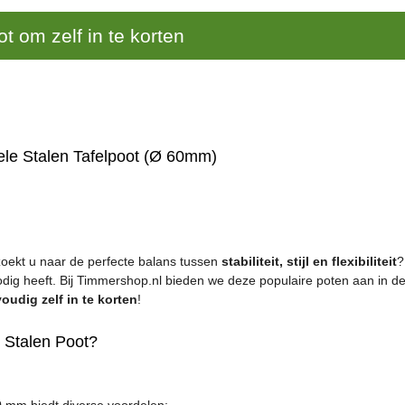
t om zelf in te korten
ele Stalen Tafelpoot (Ø 60mm)
zoekt u naar de perfecte balans tussen
stabiliteit, stijl en flexibiliteit
?
dig heeft. Bij Timmershop.nl bieden we deze populaire poten aan in 
oudig zelf in te korten
!
Stalen Poot?
0 mm biedt diverse voordelen: