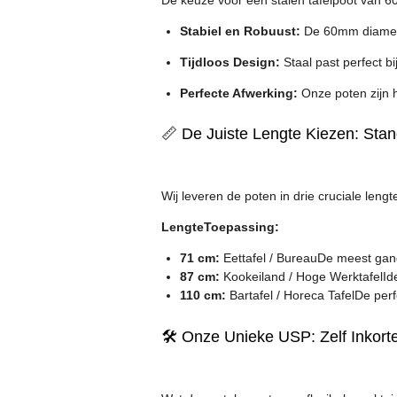
Stabiel en Robuust:
De 60mm diameter 
Tijdloos Design:
Staal past perfect bi
Perfecte Afwerking:
Onze poten zijn 
📏 De Juiste Lengte Kiezen: St
Wij leveren de poten in drie cruciale len
Lengte
Toepassing:
71 cm:
Eettafel / BureauDe meest gan
87 cm:
Kookeiland / Hoge WerktafelIde
110 cm:
Bartafel / Horeca TafelDe per
🛠️ Onze Unieke USP: Zelf Inkort