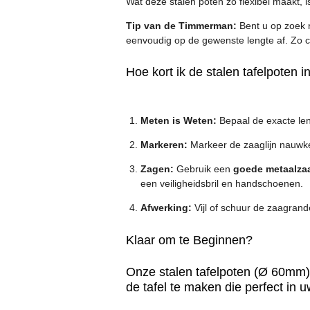
Wat deze stalen poten zo flexibel maakt, 
Tip van de Timmerman:
Bent u op zoek n
eenvoudig op de gewenste lengte af. Zo 
Hoe kort ik de stalen tafelpoten i
Meten is Weten:
Bepaal de exacte leng
Markeren:
Markeer de zaaglijn nauwkeu
Zagen:
Gebruik een
goede metaalza
een veiligheidsbril en handschoenen.
Afwerking:
Vijl of schuur de zaagran
Klaar om te Beginnen?
Onze stalen tafelpoten (Ø 60mm) 
de tafel te maken die perfect in u