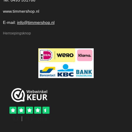
Tel: 0495 551766
www.timmershop.nl
E-mail:
info@timmershop.nl
Herroepingsknop