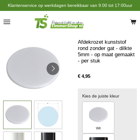
Klantenservice op werkdagen bereikbaar van 9.00 tot 17:00uur
Ga
direct
naar
de
hoofdinhoud
Afdekrozet kunststof
rond zonder gat - dilkte
5mm - op maat gemaakt
- per stuk
€ 4,95
Kies de juiste kleur
Wit