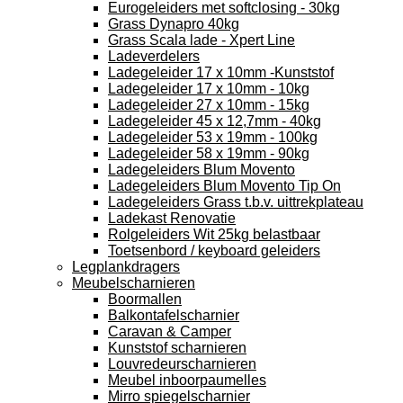
Eurogeleiders met softclosing - 30kg
Grass Dynapro 40kg
Grass Scala lade - Xpert Line
Ladeverdelers
Ladegeleider 17 x 10mm -Kunststof
Ladegeleider 17 x 10mm - 10kg
Ladegeleider 27 x 10mm - 15kg
Ladegeleider 45 x 12,7mm - 40kg
Ladegeleider 53 x 19mm - 100kg
Ladegeleider 58 x 19mm - 90kg
Ladegeleiders Blum Movento
Ladegeleiders Blum Movento Tip On
Ladegeleiders Grass t.b.v. uittrekplateau
Ladekast Renovatie
Rolgeleiders Wit 25kg belastbaar
Toetsenbord / keyboard geleiders
Legplankdragers
Meubelscharnieren
Boormallen
Balkontafelscharnier
Caravan & Camper
Kunststof scharnieren
Louvredeurscharnieren
Meubel inboorpaumelles
Mirro spiegelscharnier