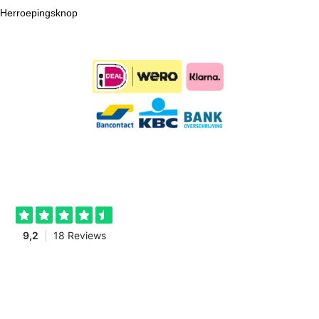
Herroepingsknop
Timmershop.nl is een onderdeel van Topscharnieren.nl