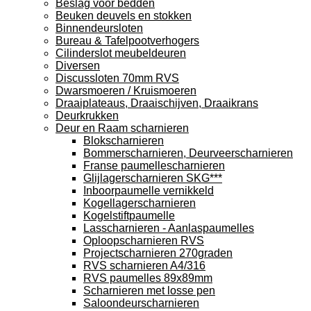
Beslag voor bedden
Beuken deuvels en stokken
Binnendeursloten
Bureau & Tafelpootverhogers
Cilinderslot meubeldeuren
Diversen
Discussloten 70mm RVS
Dwarsmoeren / Kruismoeren
Draaiplateaus, Draaischijven, Draaikrans
Deurkrukken
Deur en Raam scharnieren
Blokscharnieren
Bommerscharnieren, Deurveerscharnieren
Franse paumellescharnieren
Glijlagerscharnieren SKG***
Inboorpaumelle vernikkeld
Kogellagerscharnieren
Kogelstiftpaumelle
Lasscharnieren - Aanlaspaumelles
Oploopscharnieren RVS
Projectscharnieren 270graden
RVS scharnieren A4/316
RVS paumelles 89x89mm
Scharnieren met losse pen
Saloondeurscharnieren