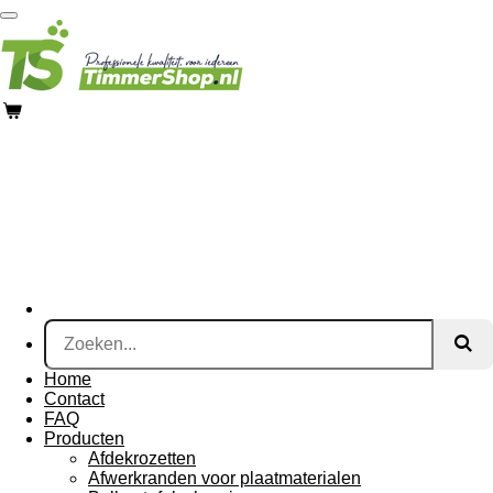
Ga
direct
naar
de
hoofdinhoud
Home
Contact
FAQ
Producten
Afdekrozetten
Afwerkranden voor plaatmaterialen