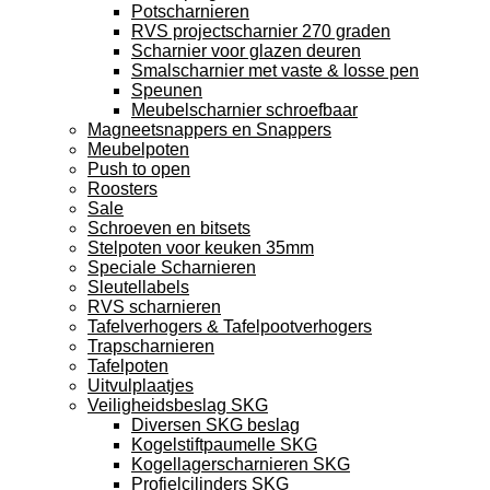
Potscharnieren
RVS projectscharnier 270 graden
Scharnier voor glazen deuren
Smalscharnier met vaste & losse pen
Speunen
Meubelscharnier schroefbaar
Magneetsnappers en Snappers
Meubelpoten
Push to open
Roosters
Sale
Schroeven en bitsets
Stelpoten voor keuken 35mm
Speciale Scharnieren
Sleutellabels
RVS scharnieren
Tafelverhogers & Tafelpootverhogers
Trapscharnieren
Tafelpoten
Uitvulplaatjes
Veiligheidsbeslag SKG
Diversen SKG beslag
Kogelstiftpaumelle SKG
Kogellagerscharnieren SKG
Profielcilinders SKG