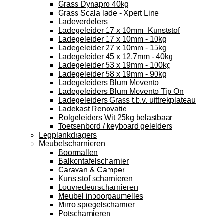
Grass Dynapro 40kg
Grass Scala lade - Xpert Line
Ladeverdelers
Ladegeleider 17 x 10mm -Kunststof
Ladegeleider 17 x 10mm - 10kg
Ladegeleider 27 x 10mm - 15kg
Ladegeleider 45 x 12,7mm - 40kg
Ladegeleider 53 x 19mm - 100kg
Ladegeleider 58 x 19mm - 90kg
Ladegeleiders Blum Movento
Ladegeleiders Blum Movento Tip On
Ladegeleiders Grass t.b.v. uittrekplateau
Ladekast Renovatie
Rolgeleiders Wit 25kg belastbaar
Toetsenbord / keyboard geleiders
Legplankdragers
Meubelscharnieren
Boormallen
Balkontafelscharnier
Caravan & Camper
Kunststof scharnieren
Louvredeurscharnieren
Meubel inboorpaumelles
Mirro spiegelscharnier
Potscharnieren