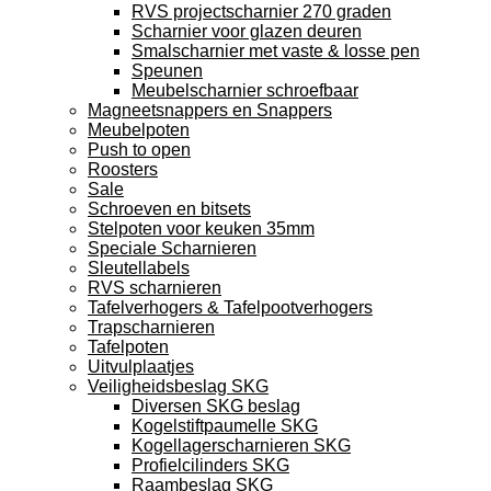
RVS projectscharnier 270 graden
Scharnier voor glazen deuren
Smalscharnier met vaste & losse pen
Speunen
Meubelscharnier schroefbaar
Magneetsnappers en Snappers
Meubelpoten
Push to open
Roosters
Sale
Schroeven en bitsets
Stelpoten voor keuken 35mm
Speciale Scharnieren
Sleutellabels
RVS scharnieren
Tafelverhogers & Tafelpootverhogers
Trapscharnieren
Tafelpoten
Uitvulplaatjes
Veiligheidsbeslag SKG
Diversen SKG beslag
Kogelstiftpaumelle SKG
Kogellagerscharnieren SKG
Profielcilinders SKG
Raambeslag SKG