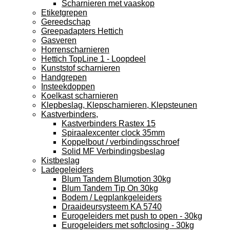
Scharnieren met vaaskop
Etiketgrepen
Gereedschap
Greepadapters Hettich
Gasveren
Horrenscharnieren
Hettich TopLine 1 - Loopdeel
Kunststof scharnieren
Handgrepen
Insteekdoppen
Koelkast scharnieren
Klepbeslag, Klepscharnieren, Klepsteunen
Kastverbinders,
Kastverbinders Rastex 15
Spiraalexcenter clock 35mm
Koppelbout / verbindingsschroef
Solid MF Verbindingsbeslag
Kistbeslag
Ladegeleiders
Blum Tandem Blumotion 30kg
Blum Tandem Tip On 30kg
Bodem / Legplankgeleiders
Draaideursysteem KA 5740
Eurogeleiders met push to open - 30kg
Eurogeleiders met softclosing - 30kg