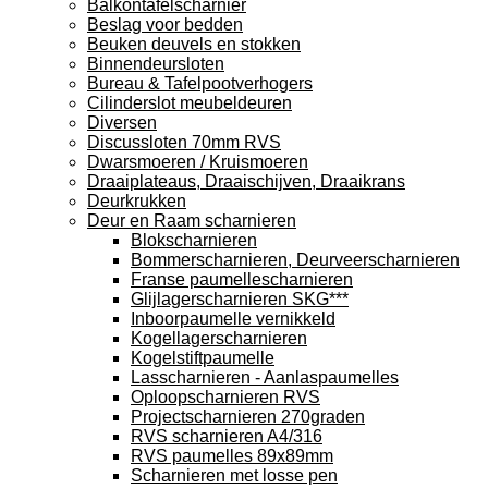
Balkontafelscharnier
Beslag voor bedden
Beuken deuvels en stokken
Binnendeursloten
Bureau & Tafelpootverhogers
Cilinderslot meubeldeuren
Diversen
Discussloten 70mm RVS
Dwarsmoeren / Kruismoeren
Draaiplateaus, Draaischijven, Draaikrans
Deurkrukken
Deur en Raam scharnieren
Blokscharnieren
Bommerscharnieren, Deurveerscharnieren
Franse paumellescharnieren
Glijlagerscharnieren SKG***
Inboorpaumelle vernikkeld
Kogellagerscharnieren
Kogelstiftpaumelle
Lasscharnieren - Aanlaspaumelles
Oploopscharnieren RVS
Projectscharnieren 270graden
RVS scharnieren A4/316
RVS paumelles 89x89mm
Scharnieren met losse pen