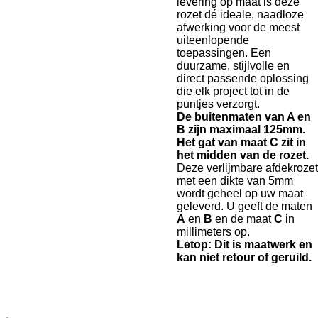
levering op maat is deze
rozet dé ideale, naadloze
afwerking voor de meest
uiteenlopende
toepassingen. Een
duurzame, stijlvolle en
direct passende oplossing
die elk project tot in de
puntjes verzorgt.
De buitenmaten van A en
B zijn maximaal 125mm.
Het gat van maat C zit in
het midden van de rozet.
Deze verlijmbare afdekrozet
met een dikte van 5mm
wordt geheel op uw maat
geleverd. U geeft de maten
A
en
B
en de maat
C
in
millimeters op.
Letop: Dit is maatwerk en
kan niet retour of geruild.