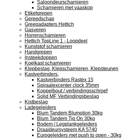
Saloondeurscharnieren
Scharnieren met vaaskop
Etiketgrepen
Gereedschap
Greepadapters Hettich
Gasveren
Horrenscharnieren
Hettich TopLine 1 - Loopdeel
Kunststof scharnieren
Handgrepen
Insteekdoppen
Koelkast scharnieren
Klepbeslag, Klepscharnieren, Klepsteunen
Kastverbinders,
Kastverbinders Rastex 15
Spiraalexcenter clock 35mm
Koppelbout / verbindingsschroef
Solid MF Verbindingsbeslag
Kistbeslag
Ladegeleiders
Blum Tandem Blumotion 30kg
Blum Tandem Tip On 30kg
Bodem / Legplankgeleiders
Draaideursysteem KA 5740
Eurogeleiders met push to open - 30kg