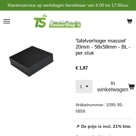
Klantenservice op werkdagen bereikbaar van 9.00 tot 17:00uur
Ga
direct
naar
de
hoofdinhoud
Tafelverhoger massief
20mm - 58x58mm - BL -
per stuk
€ 1,87
In
winkelwagen
Artikelnummer:
1095-95-
5858
📌 De prijs is incl. 21% btw.