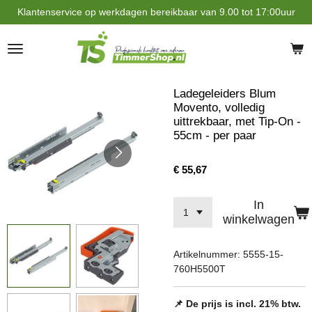
Klantenservice op werkdagen bereikbaar van 9.00 tot 17:00uur
Ga
direct
naar
de
hoofdinhoud
Ladegeleiders Blum
Movento, volledig
uittrekbaar, met Tip-On -
55cm - per paar
€ 55,67
In
winkelwagen
Artikelnummer:
5555-15-
760H5500T
📌 De prijs is incl. 21% btw.