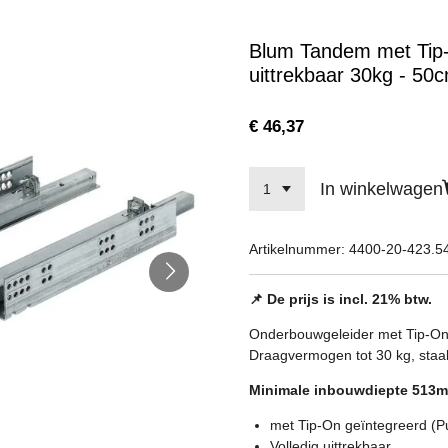
Blum Tandem met Tip-O
uittrekbaar 30kg - 50c
€ 46,37
In winkelwagen
Artikelnummer:
4400-20-423.5
📌 De prijs is incl. 21% btw.
Onderbouwgeleider
met Tip-On
Draagvermogen tot 30 kg, staal
Minimale inbouwdiepte 513
met Tip-On geïntegreerd (P
Volledig uittrekbaar