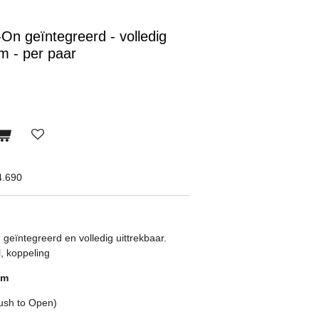
n geïntegreerd - volledig
m - per paar
4.690
 geïntegreerd en
volledig uittrekbaar.
, koppeling
mm
ush to Open)