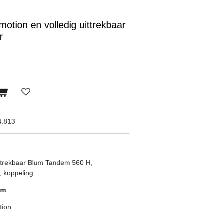
tion en volledig uittrekbaar
r
4.813
ittrekbaar Blum Tandem 560 H,
, koppeling
mm
tion