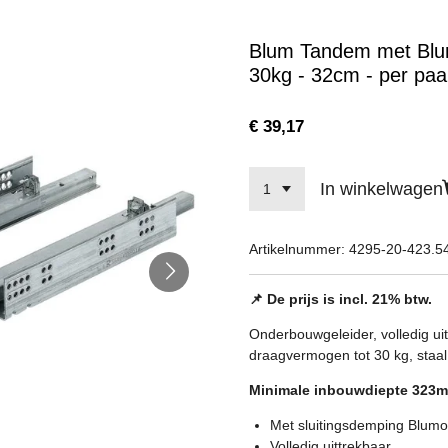
Blum Tandem met Blumo
30kg - 32cm - per paa
€ 39,17
In winkelwagen
Artikelnummer:
4295-20-423.5
📌 De prijs is incl. 21% btw.
Onderbouwgeleider, volledig u
draagvermogen tot 30 kg, staal
Minimale inbouwdiepte 323
Met sluitingsdemping Blumo
Volledig uittrekbaar