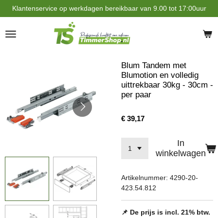
Klantenservice op werkdagen bereikbaar van 9.00 tot 17:00uur
Ga
direct
naar
de
hoofdinhoud
Blum Tandem met
Blumotion en volledig
uittrekbaar 30kg - 30cm -
per paar
€ 39,17
In
winkelwagen
Artikelnummer:
4290-20-
423.54.812
📌 De prijs is incl. 21% btw.