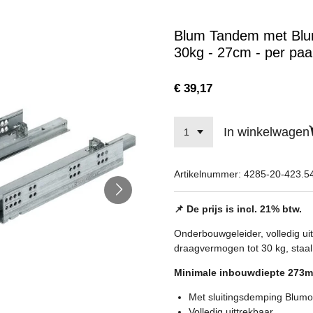
Blum Tandem met Blumo
30kg - 27cm - per paa
€ 39,17
In winkelwagen
Artikelnummer:
4285-20-423.5
📌 De prijs is incl. 21% btw.
Onderbouwgeleider, volledig u
draagvermogen tot 30 kg, staal
Minimale inbouwdiepte 273
Met sluitingsdemping Blumo
Volledig uittrekbaar