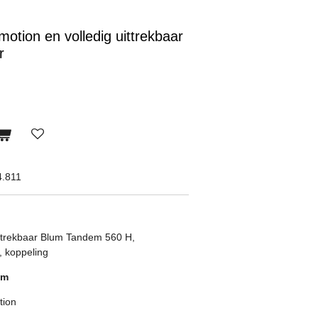
tion en volledig uittrekbaar
r
4.811
ittrekbaar Blum Tandem 560 H,
, koppeling
mm
tion