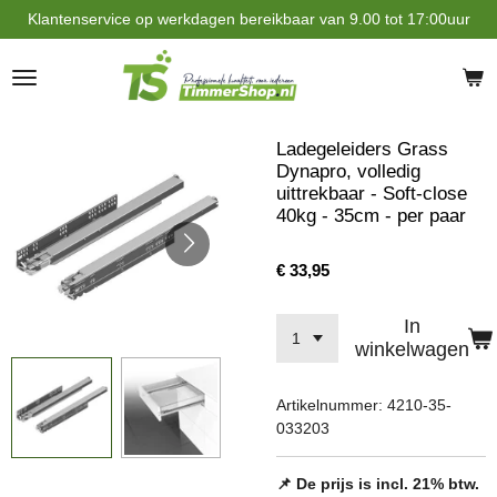
Klantenservice op werkdagen bereikbaar van 9.00 tot 17:00uur
Ga
direct
naar
de
hoofdinhoud
Ladegeleiders Grass
Dynapro, volledig
uittrekbaar - Soft-close
40kg - 35cm - per paar
€ 33,95
In
winkelwagen
Artikelnummer:
4210-35-
033203
📌 De prijs is incl. 21% btw.