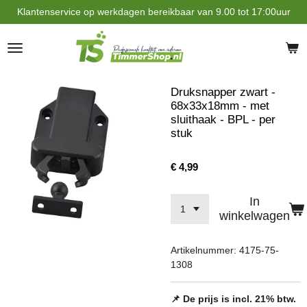
Klantenservice op werkdagen bereikbaar van 9.00 tot 17:00uur
Ga
direct
naar
de
hoofdinhoud
Druksnapper zwart -
68x33x18mm - met
sluithaak - BPL - per
stuk
€ 4,99
In
winkelwagen
Artikelnummer:
4175-75-
1308
📌 De prijs is incl. 21% btw.