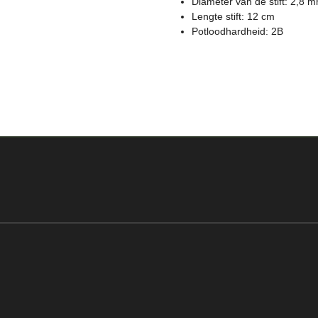
Diameter van de stift: 2,8 
Lengte stift: 12 cm
Potloodhardheid: 2B