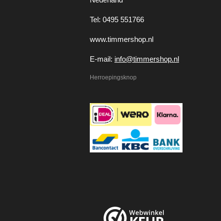
Tel: 0495 551766
www.timmershop.nl
E-mail:
info@timmershop.nl
Herroepingsknop