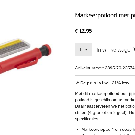
Markeerpotlood met pun
€ 12,95
In winkelwagen
Artikelnummer:
3895-70-22574
📌 De prijs is incl. 21% btw.
Met dit markeerpotlood ben jij 
potlood is geschikt om te marke
Daarnaast leveren we het potlo
stiften (4 graniet en 2 geel). 
specificaties:
Markeerdiepte: 4 cm deep 