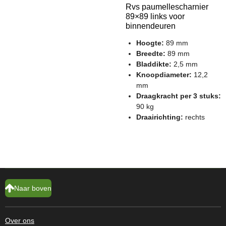
Rvs paumellescharnier
89×89 links voor
binnendeuren
Hoogte:
89 mm
Breedte:
89 mm
Bladdikte:
2,5 mm
Knoopdiameter:
12,2
mm
Draagkracht per 3 stuks:
90 kg
Draairichting:
rechts
Naar boven
Over ons