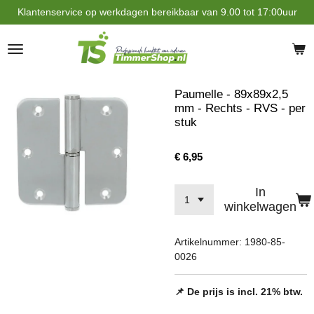
Klantenservice op werkdagen bereikbaar van 9.00 tot 17:00uur
Ga
direct
naar
de
hoofdinhoud
Paumelle - 89x89x2,5
mm - Rechts - RVS - per
stuk
€ 6,95
In
winkelwagen
Artikelnummer:
1980-85-
0026
📌 De prijs is incl. 21% btw.