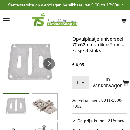
Klantenservice op werkdagen bereikbaar van 9.00 tot 17:00uur
Ga
direct
naar
de
hoofdinhoud
Opvulplaatje universeel
70x62mm - dikte 2mm -
zakje 8 stuks
€ 6,95
In
winkelwagen
Artikelnummer:
8041-1308-
7062
📌 De prijs is incl. 21% btw.