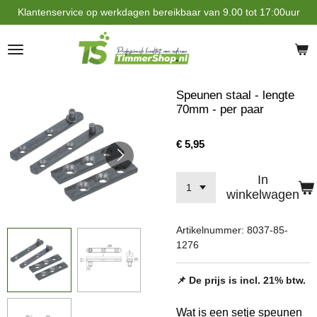
Klantenservice op werkdagen bereikbaar van 9.00 tot 17:00uur
Ga
direct
naar
de
hoofdinhoud
Speunen staal - lengte
70mm - per paar
€ 5,95
In
winkelwagen
Artikelnummer:
8037-85-
1276
📌 De prijs is incl. 21% btw.
Wat is een setje speunen