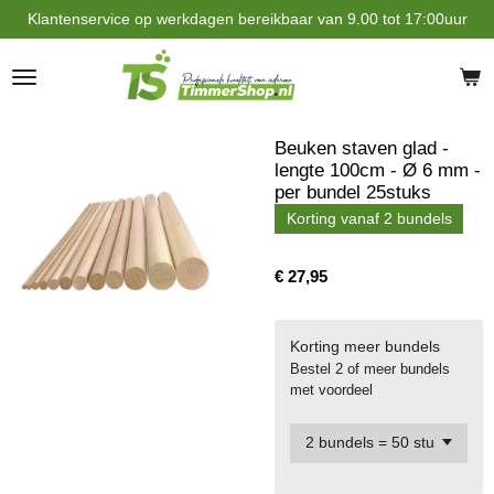
Klantenservice op werkdagen bereikbaar van 9.00 tot 17:00uur
Ga
direct
naar
de
hoofdinhoud
Beuken staven glad -
lengte 100cm - Ø 6 mm -
per bundel 25stuks
Korting vanaf 2 bundels
€ 27,95
Korting meer bundels
Bestel 2 of meer bundels
met voordeel