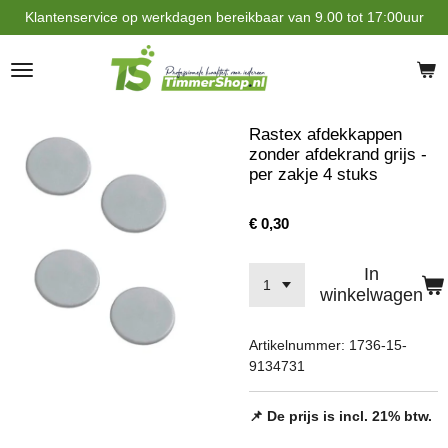
Klantenservice op werkdagen bereikbaar van 9.00 tot 17:00uur
Ga
direct
naar
de
hoofdinhoud
Rastex afdekkappen
zonder afdekrand grijs -
per zakje 4 stuks
€ 0,30
In
winkelwagen
Artikelnummer:
1736-15-
9134731
📌 De prijs is incl. 21% btw.