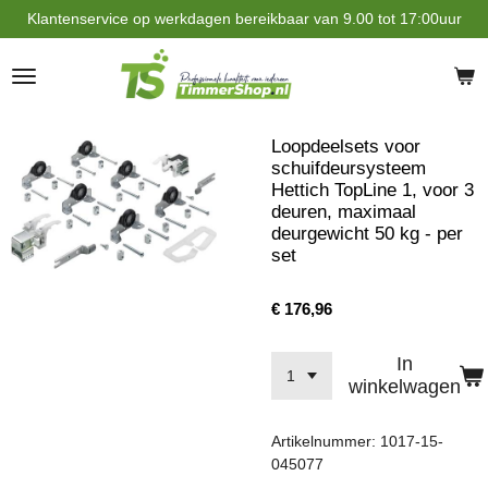
Klantenservice op werkdagen bereikbaar van 9.00 tot 17:00uur
Ga
direct
naar
de
hoofdinhoud
Loopdeelsets voor
schuifdeursysteem
Hettich TopLine 1, voor 3
deuren, maximaal
deurgewicht 50 kg - per
set
€ 176,96
In
winkelwagen
Artikelnummer:
1017-15-
045077