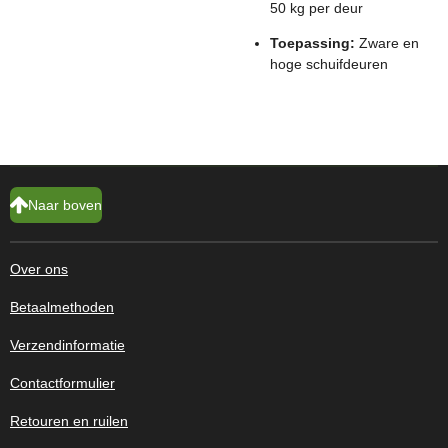
50 kg per deur
Toepassing:
Zware en
hoge schuifdeuren
Naar boven
Over ons
Betaalmethoden
Verzendinformatie
Contactformulier
Retouren en ruilen