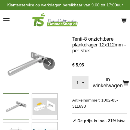
Klantenservice op werkdagen bereikbaar van 9.00 tot 17:00uur
Ga
direct
naar
de
hoofdinhoud
Tenti-8 onzichtbare
plankdrager 12x112mm -
per stuk
€ 5,95
In
winkelwagen
Artikelnummer:
1002-85-
311693
📌 De prijs is incl. 21% btw.