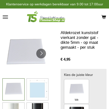
Klantenservice op werkdagen bereikbaar van 9.00 tot 17:00uur
Ga
direct
naar
de
hoofdinhoud
Afdekrozet kunststof
vierkant zonder gat -
dikte 5mm - op maat
gemaakt - per stuk
€ 4,95
Kies de juiste kleur
Wit