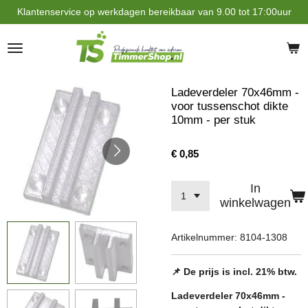
Klantenservice op werkdagen bereikbaar van 9.00 tot 17:00uur
Ga
direct
naar
de
hoofdinhoud
Ladeverdeler 70x46mm -
voor tussenschot dikte
10mm - per stuk
€ 0,85
In
winkelwagen
Artikelnummer:
8104-1308
📌 De prijs is incl. 21% btw.
Ladeverdeler 70x46mm -