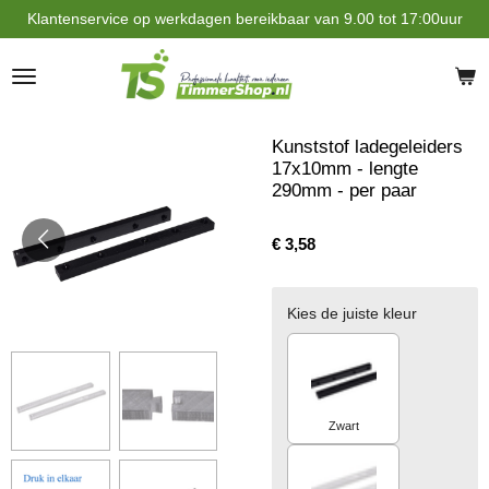
Klantenservice op werkdagen bereikbaar van 9.00 tot 17:00uur
Ga
direct
naar
de
hoofdinhoud
Kunststof ladegeleiders
17x10mm - lengte
290mm - per paar
€ 3,58
Kies de juiste kleur
Zwart