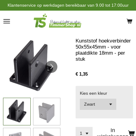
Klantenservice op werkdagen bereikbaar van 9.00 tot 17:00uur
Ga
direct
naar
de
hoofdinhoud
Kunststof hoekverbinder
50x55x45mm - voor
plaatdikte 18mm - per
stuk
€ 1,35
Kies een kleur
In