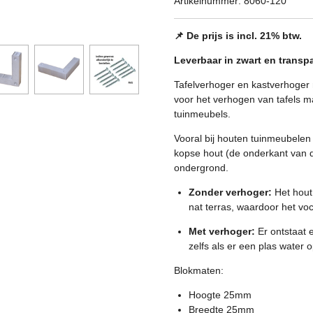
Artikelnummer:
8060-120
📌 De prijs is incl. 21% btw.
Leverbaar in zwart en transp
Tafelverhoger en kastverhoger
voor het verhogen van tafels 
tuinmeubels.
Vooral bij houten tuinmeubelen
kopse hout (de onderkant van de
ondergrond.
Zonder verhoger:
Het hout 
nat terras, waardoor het voch
Met verhoger:
Er ontstaat e
zelfs als er een plas water op
Blokmaten:
Hoogte 25mm
Breedte 25mm