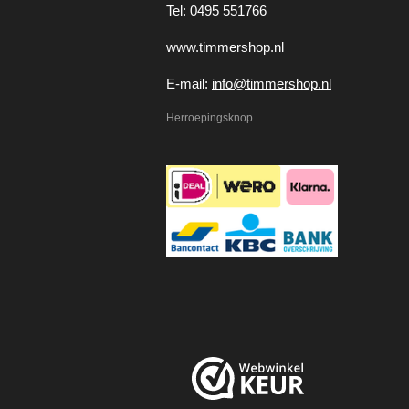
Tel: 0495 551766
www.timmershop.nl
E-mail:
info@timmershop.nl
Herroepingsknop