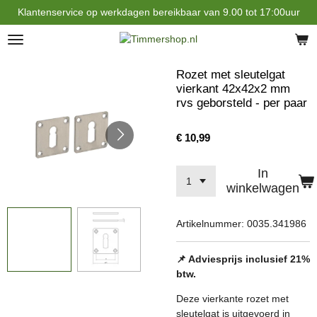
Klantenservice op werkdagen bereikbaar van 9.00 tot 17:00uur
Ga
direct
naar
de
hoofdinhoud
Rozet met sleutelgat
vierkant 42x42x2 mm
rvs geborsteld - per paar
€ 10,99
In
winkelwagen
Artikelnummer:
0035.341986
📌 Adviesprijs inclusief 21%
btw.
Deze vierkante rozet met
sleutelgat is uitgevoerd in