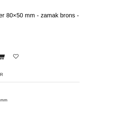
er 80×50 mm - zamak brons -
BR
0 mm