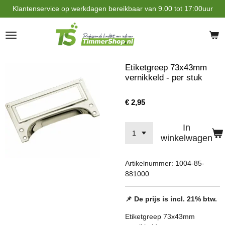
Klantenservice op werkdagen bereikbaar van 9.00 tot 17:00uur
Ga
direct
naar
de
hoofdinhoud
Etiketgreep 73x43mm
vernikkeld - per stuk
€ 2,95
In
winkelwagen
Artikelnummer:
1004-85-
881000
📌 De prijs is incl. 21% btw.
Etiketgreep 73x43mm