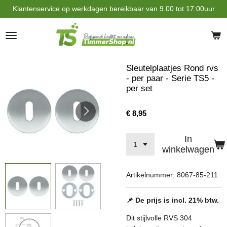
Klantenservice op werkdagen bereikbaar van 9.00 tot 17:00uur
Ga
direct
naar
de
hoofdinhoud
Sleutelplaatjes Rond rvs
- per paar - Serie TS5 -
per set
€ 8,95
In
winkelwagen
Artikelnummer:
8067-85-211
📌 De prijs is incl. 21% btw.
Dit stijlvolle RVS 304