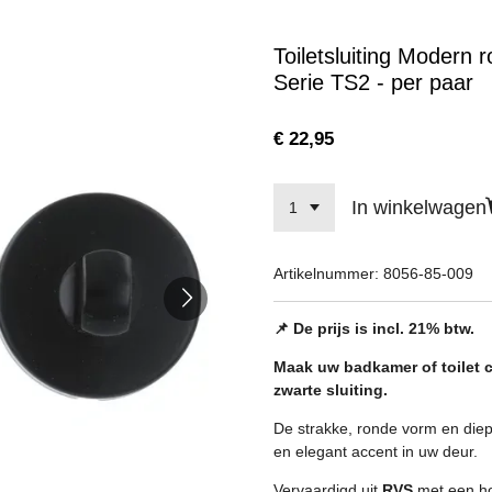
Toiletsluiting Modern 
Serie TS2 - per paar
€ 22,95
In winkelwagen
Artikelnummer:
8056-85-009
📌 De prijs is incl. 21% btw.
Maak uw badkamer of toilet 
zwarte sluiting.
De strakke, ronde vorm en diep
en elegant accent in uw deur.
Vervaardigd uit
RVS
met een ho