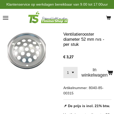
Klantenservice op werkdagen bereikbaar van 9.00 tot 17:00uur
Ga
direct
naar
de
hoofdinhoud
Ventilatierooster
diameter 52 mm rvs -
per stuk
€ 3,27
In
winkelwagen
Artikelnummer:
8040-85-
00315
📌 De prijs is incl. 21% btw.