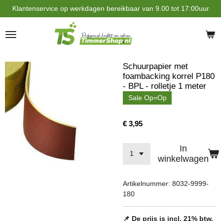
Klantenservice op werkdagen bereikbaar van 9.00 tot 17:00uur
Ga
direct
naar
de
hoofdinhoud
Schuurpapier met
foambacking korrel P180
- BPL - rolletje 1 meter
Sale Op=Op
€ 3,95
In
winkelwagen
Artikelnummer:
8032-9999-
180
📌 De prijs is incl. 21% btw.