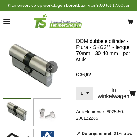
Klantenservice op werkdagen bereikbaar van 9.00 tot 17:00uur
Ga
direct
naar
de
hoofdinhoud
DOM dubbele cilinder -
Plura - SKG2** - lengte
70mm - 30-40 mm - per
stuk
€ 36,92
In
winkelwagen
Artikelnummer:
8025-50-
200122285
📌 De prijs is incl. 21% btw.