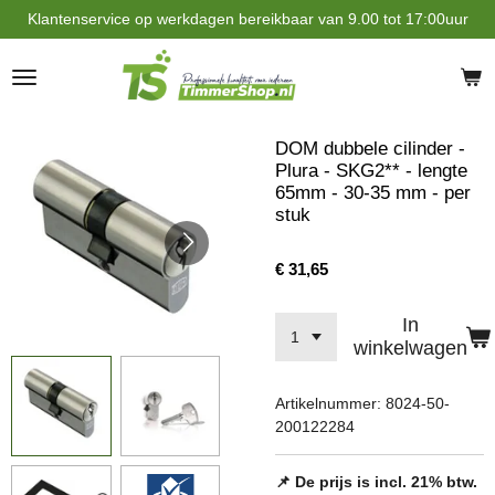
Klantenservice op werkdagen bereikbaar van 9.00 tot 17:00uur
Ga
direct
naar
de
hoofdinhoud
DOM dubbele cilinder -
Plura - SKG2** - lengte
65mm - 30-35 mm - per
stuk
€ 31,65
In
winkelwagen
Artikelnummer:
8024-50-
200122284
📌 De prijs is incl. 21% btw.