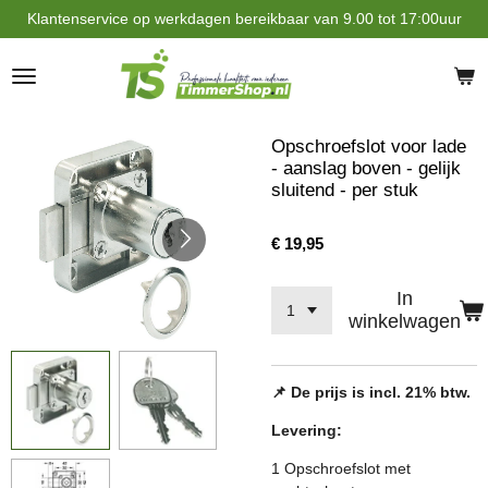
Klantenservice op werkdagen bereikbaar van 9.00 tot 17:00uur
Ga
direct
naar
de
hoofdinhoud
Opschroefslot voor lade
- aanslag boven - gelijk
sluitend - per stuk
€ 19,95
In
winkelwagen
📌 De prijs is incl. 21% btw.
Levering:
1 Opschroefslot met