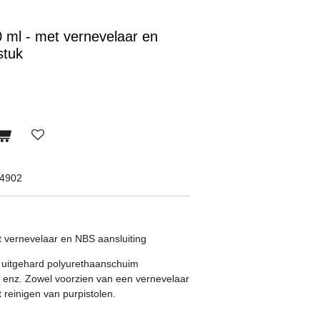
0 ml - met vernevelaar en
stuk
94902
t vernevelaar en NBS aansluiting
et uitgehard polyurethaanschuim
ie, enz. Zowel voorzien van een vernevelaar
t reinigen van purpistolen.