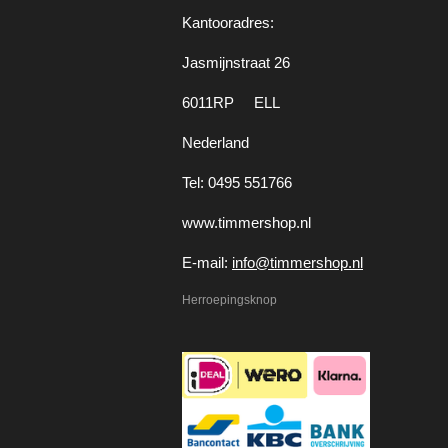
Kantooradres:
Jasmijnstraat 26
6011RP ELL
Nederland
Tel: 0495 551766
www.timmershop.nl
E-mail:
info@timmershop.nl
Herroepingsknop