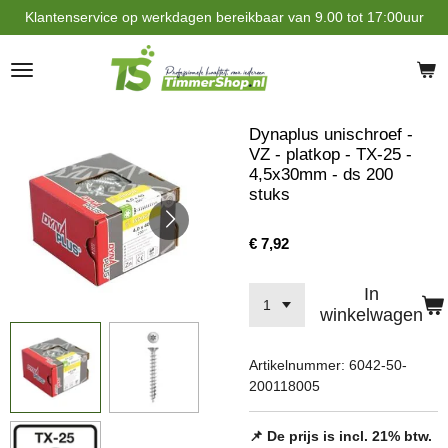
Klantenservice op werkdagen bereikbaar van 9.00 tot 17:00uur
Ga
direct
naar
de
hoofdinhoud
Dynaplus unischroef -
VZ - platkop - TX-25 -
4,5x30mm - ds 200
stuks
€ 7,92
In
winkelwagen
Artikelnummer:
6042-50-
200118005
📌 De prijs is incl. 21% btw.