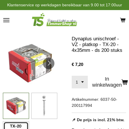
Klantenservice op werkdagen bereikbaar van 9.00 tot 17:00uur
Ga
direct
naar
de
hoofdinhoud
Dynaplus unischroef -
VZ - platkop - TX-20 -
4x35mm - ds 200 stuks
€ 7,20
In
winkelwagen
Artikelnummer:
6037-50-
200117994
📌 De prijs is incl. 21% btw.