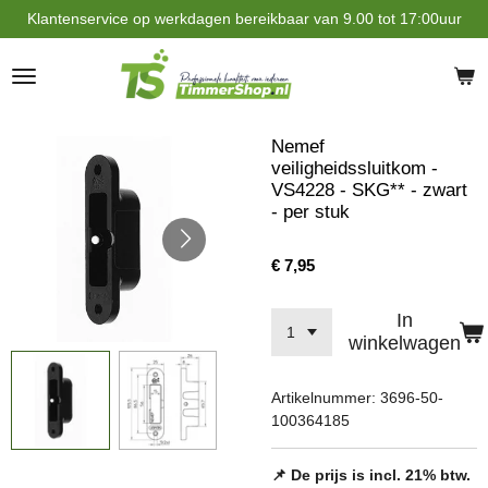
Klantenservice op werkdagen bereikbaar van 9.00 tot 17:00uur
Ga
direct
naar
de
hoofdinhoud
Nemef
veiligheidssluitkom -
VS4228 - SKG** - zwart
- per stuk
€ 7,95
In
winkelwagen
Artikelnummer:
3696-50-
100364185
📌 De prijs is incl. 21% btw.