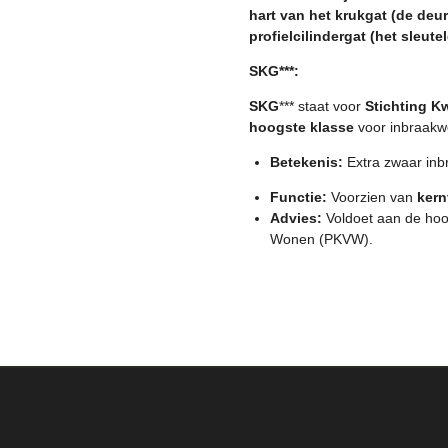
hart van het krukgat (de deur
profielcilindergat (het sleutel
SKG***:
SKG
*** staat voor
Stichting Kw
hoogste klasse
voor inbraakwe
Betekenis:
Extra zwaar inb
Functie:
Voorzien van
kern
Advies:
Voldoet aan de hoog
Wonen (PKVW).