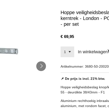
Hoppe veiligheidsbesl
kerntrek - London - P
- per set
€ 69,95
In winkelwagen
Artikelnummer:
3680-50-2002
📌 De prijs is incl. 21% btw.
Hoppe veiligheidsbeslag knop/k
55 - deurdikte 38/43mm - F1
Aluminium rechthoekig inbraak
aluminium, met rondom facet,