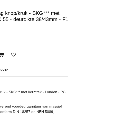
ag knop/kruk - SKG*** met
C 55 - deurdikte 38/43mm - F1
06502
ruk - SKG*** met kerntrek - London - PC
werend voordeurgarnituur van massief
 conform DIN 18257 en NEN 5089,