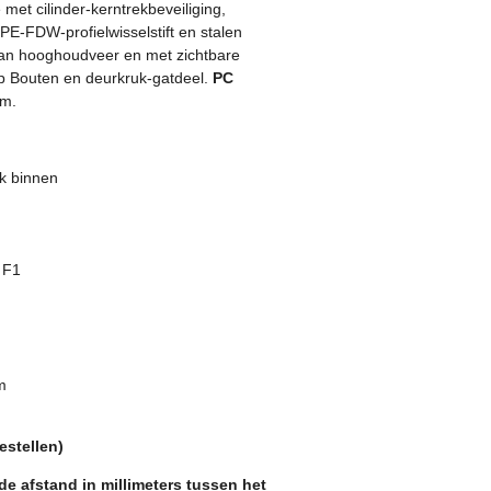
 met cilinder-kerntrekbeveiliging,
E-FDW-profielwisselstift en stalen
van hooghoudveer en met zichtbare
op Bouten en deurkruk-gatdeel.
PC
m.
uk binnen
 F1
m
estellen)
de afstand in millimeters tussen het