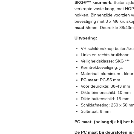
SKG®***-keurmerk.
Buitenzijde
verkropte vaste knop, met HOPP
nokken. Binnenzijde voorzien 
bevestiging met 3 x M6 kruisk
maat
55mm. Deurdikte 38/43m
Uitvoering:
VH schilden/knop buiten/kr
Links en rechts bruikbaar
Veiligheidsklasse: SKG ***
Kerntrekbeveiliging: ja
Materiaal: aluminium - kleur
PC maat
: PC-55 mm
Voor deurdikte: 38-43 mm
Dikte binnenschild: 10 mm
Dikte buitenschild: 15 mm
Schildafmeting: 250 x 50 m
Stiftmaat: 8 mm
PC maat: (belangrijk bij het b
De PC maat bij deursloten is 