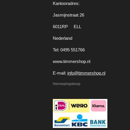
Kantooradres:
Jasmijnstraat 26
6011RP ELL
Nederland
Tel: 0495 551766
www.timmershop.nl
E-mail:
info@timmershop.nl
Herroepingsknop