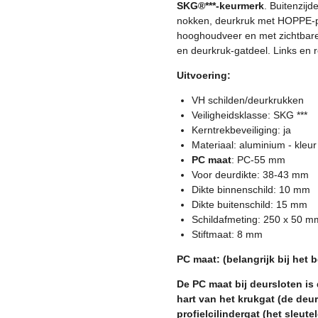
SKG®***-keurmerk
. Buitenzijd
nokken, deurkruk met HOPPE-pro
hooghoudveer en met zichtbare
en deurkruk-gatdeel. Links en r
Uitvoering:
VH schilden/deurkrukken
Veiligheidsklasse: SKG ***
Kerntrekbeveiliging: ja
Materiaal: aluminium - kleur
PC maat
: PC-55 mm
Voor deurdikte: 38-43 mm
Dikte binnenschild: 10 mm
Dikte buitenschild: 15 mm
Schildafmeting: 250 x 50 m
Stiftmaat: 8 mm
PC maat: (belangrijk bij het b
De PC maat bij deursloten is 
hart van het krukgat (de deur
profielcilindergat (het sleutel