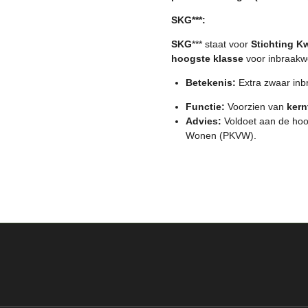
SKG***:
SKG
*** staat voor
Stichting Kw
hoogste klasse
voor inbraakwe
Betekenis:
Extra zwaar inb
Functie:
Voorzien van
kern
Advies:
Voldoet aan de hoog
Wonen (PKVW).