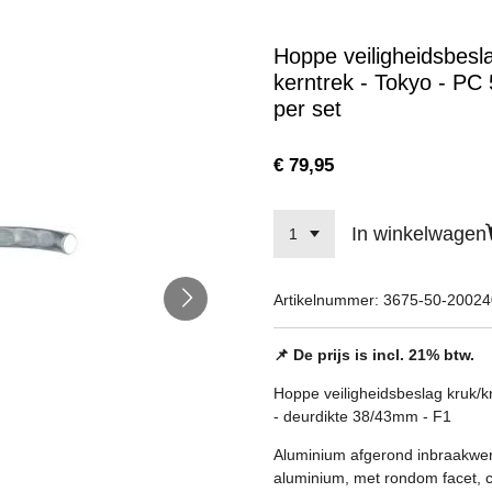
Hoppe veiligheidsbesl
kerntrek - Tokyo - PC
per set
€ 79,95
In winkelwagen
Artikelnummer:
3675-50-2002
📌 De prijs is incl. 21% btw.
Hoppe veiligheidsbeslag kruk/k
- deurdikte 38/43mm - F1
Aluminium afgerond inbraakwer
aluminium, met rondom facet,