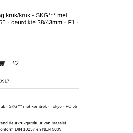
ag kruk/kruk - SKG*** met
 55 - deurdikte 38/43mm - F1 -
40917
ruk - SKG*** met kerntrek - Tokyo - PC 55
end deurkrukgarnituur van massief
 conform DIN 18257 en NEN 5089,