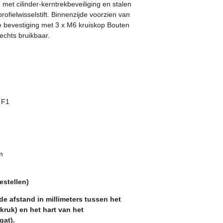
e met cilinder-kerntrekbeveiliging en stalen
fielwisselstift. Binnenzijde voorzien van
 bevestiging met 3 x M6 kruiskop Bouten
echts bruikbaar.
 F1
m
estellen)
de afstand in millimeters tussen het
kruk) en het hart van het
gat).